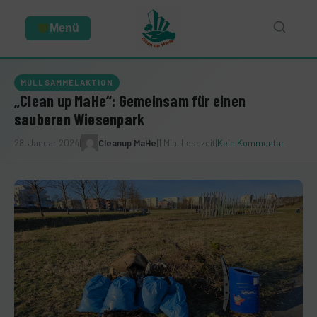
Menü
MÜLLSAMMELAKTION
„Clean up MaHe“: Gemeinsam für einen
sauberen Wiesenpark
28. Januar 2024
|
Cleanup MaHe
|
1 Min. Lesezeit
|
Kein Kommentar