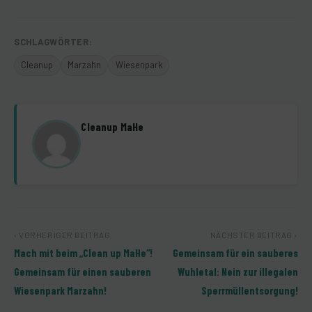
SCHLAGWÖRTER:
Cleanup
Marzahn
Wiesenpark
Cleanup MaHe
‹ VORHERIGER BEITRAG
NÄCHSTER BEITRAG ›
Mach mit beim „Clean up MaHe“!
Gemeinsam für ein sauberes
Gemeinsam für einen sauberen
Wuhletal: Nein zur illegalen
Wiesenpark Marzahn!
Sperrmüllentsorgung!