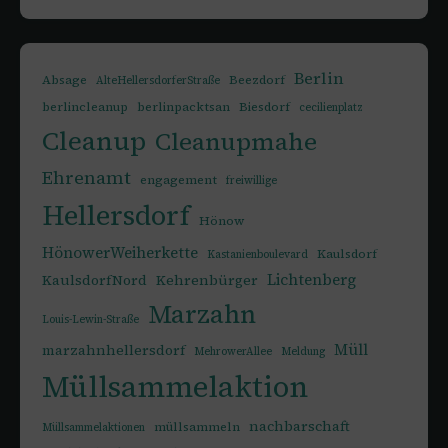
Berlin
Absage
Beezdorf
AlteHellersdorferStraße
berlincleanup
berlinpacktsan
Biesdorf
cecilienplatz
Cleanup
Cleanupmahe
Ehrenamt
engagement
freiwillige
Hellersdorf
Hönow
HönowerWeiherkette
Kaulsdorf
Kastanienboulevard
Lichtenberg
KaulsdorfNord
Kehrenbürger
Marzahn
Louis-Lewin-Straße
Müll
marzahnhellersdorf
MehrowerAllee
Meldung
Müllsammelaktion
nachbarschaft
müllsammeln
Müllsammelaktionen