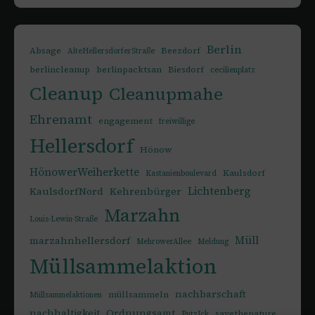
Berlin
Absage
Beezdorf
AlteHellersdorferStraße
berlincleanup
berlinpacktsan
Biesdorf
cecilienplatz
Cleanup
Cleanupmahe
Ehrenamt
engagement
freiwillige
Hellersdorf
Hönow
HönowerWeiherkette
Kaulsdorf
Kastanienboulevard
Lichtenberg
KaulsdorfNord
Kehrenbürger
Marzahn
Louis-Lewin-Straße
Müll
marzahnhellersdorf
MehrowerAllee
Meldung
Müllsammelaktion
nachbarschaft
müllsammeln
Müllsammelaktionen
nachhaltigkeit
Ordnungsamt
savethenature
PutzIck