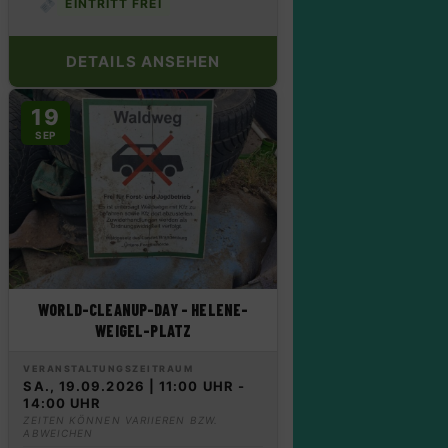
EINTRITT FREI
DETAILS ANSEHEN
19
SEP
WORLD-CLEANUP-DAY – HELENE-
WEIGEL-PLATZ
VERANSTALTUNGSZEITRAUM
SA., 19.09.2026 | 11:00 UHR -
14:00 UHR
ZEITEN KÖNNEN VARIIEREN BZW.
ABWEICHEN