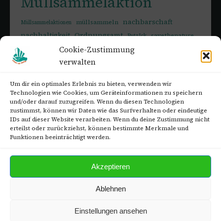
Müllsammelaktion
nachbarschaft
müllsammeln
Müllsammelaktionen
nachhaltigkeit
Ordnungsamt
savethenature
PutzIck
Umwelt
Springpfuhl
Sperrmüll
Cookie-Zustimmung
savetheplanet
verwalten
Umweltbildungstag
umweltschutz
Veranstaltung
Wiesenpark
Worldcleanupday
Wuhletal
Um dir ein optimales Erlebnis zu bieten, verwenden wir
Technologien wie Cookies, um Geräteinformationen zu speichern
und/oder darauf zuzugreifen. Wenn du diesen Technologien
zustimmst, können wir Daten wie das Surfverhalten oder eindeutige
IDs auf dieser Website verarbeiten. Wenn du deine Zustimmung nicht
erteilst oder zurückziehst, können bestimmte Merkmale und
ARCHIV
Funktionen beeinträchtigt werden.
Archiv
Akzeptieren
Ablehnen
© 2026
Clean up MaHe
. Alle Rechte vorbehalten. — Ein Projekt aus und
Einstellungen ansehen
für Marzahn-Hellersdorf.