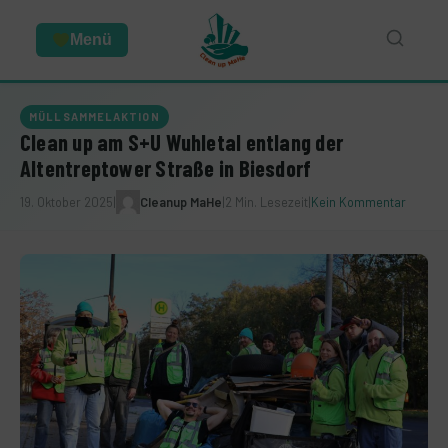
Menü
MÜLLSAMMELAKTION
Clean up am S+U Wuhletal entlang der
Altentreptower Straße in Biesdorf
19. Oktober 2025
|
Cleanup MaHe
|
2 Min. Lesezeit
|
Kein Kommentar