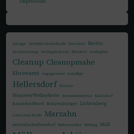
Impressum
Berlin
Absage
Beezdorf
AlteHellersdorferStraße
berlincleanup
berlinpacktsan
Biesdorf
cecilienplatz
Cleanup
Cleanupmahe
Ehrenamt
engagement
freiwillige
Hellersdorf
Hönow
HönowerWeiherkette
Kaulsdorf
Kastanienboulevard
Lichtenberg
KaulsdorfNord
Kehrenbürger
Marzahn
Louis-Lewin-Straße
Müll
marzahnhellersdorf
MehrowerAllee
Meldung