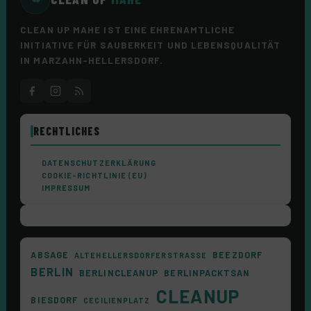
CLEAN UP MAHE IST EINE EHRENAMTLICHE
INITIATIVE FÜR SAUBERKEIT UND LEBENSQUALITÄT
IN MARZAHN-HELLERSDORF.
RECHTLICHES
DATENSCHUTZERKLÄRUNG
COOKIE-RICHTLINIE (EU)
IMPRESSUM
ABSAGE
BEEZDORF
ALTEHELLERSDORFERSTRASSE
BERLIN
BERLINCLEANUP
BERLINPACKTSAN
CLEANUP
BIESDORF
CECILIENPLATZ