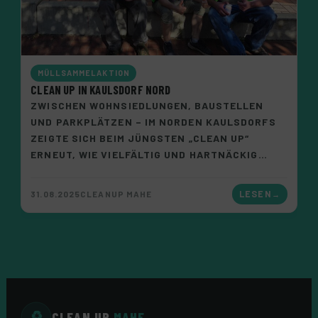
MÜLLSAMMELAKTION
CLEAN UP IN KAULSDORF NORD
ZWISCHEN WOHNSIEDLUNGEN, BAUSTELLEN
UND PARKPLÄTZEN – IM NORDEN KAULSDORFS
ZEIGTE SICH BEIM JÜNGSTEN „CLEAN UP“
ERNEUT, WIE VIELFÄLTIG UND HARTNÄCKIG…
31.08.2025
CLEANUP MAHE
LESEN
CLEAN UP
MAHE
♻