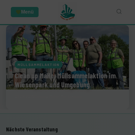
Menü
MÜLLSAMMELAKTION
Clean up MaHe: Müllsammelaktion im
Wiesenpark und Umgebung
02.08.2026
Cleanup MaHe
1 Min. Lesezeit
Nächste Veranstaltung