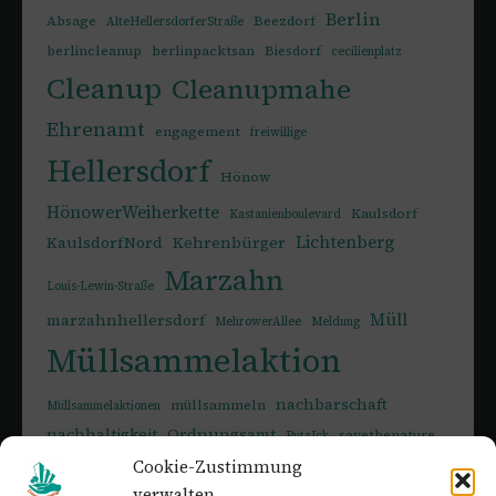
Berlin
Absage
Beezdorf
AlteHellersdorferStraße
berlincleanup
berlinpacktsan
Biesdorf
cecilienplatz
Cleanup
Cleanupmahe
Ehrenamt
engagement
freiwillige
Hellersdorf
Hönow
HönowerWeiherkette
Kaulsdorf
Kastanienboulevard
Lichtenberg
KaulsdorfNord
Kehrenbürger
Marzahn
Louis-Lewin-Straße
Müll
marzahnhellersdorf
MehrowerAllee
Meldung
Müllsammelaktion
nachbarschaft
müllsammeln
Müllsammelaktionen
nachhaltigkeit
Ordnungsamt
savethenature
PutzIck
Umwelt
Springpfuhl
Sperrmüll
Cookie-Zustimmung
savetheplanet
verwalten