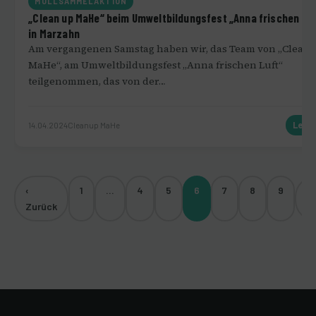
MÜLLSAMMELAKTION
„Clean up MaHe“ beim Umweltbildungsfest „Anna frischen Lu
in Marzahn
Am vergangenen Samstag haben wir, das Team von „Clean 
MaHe“, am Umweltbildungsfest „Anna frischen Luft“
teilgenommen, das von der…
14.04.2024
Cleanup MaHe
Lese
‹
1
…
4
5
6
7
8
9
We
Zurück
›