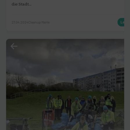
die Stadt…
27.04.2024
Cleanup MaHe
Lese