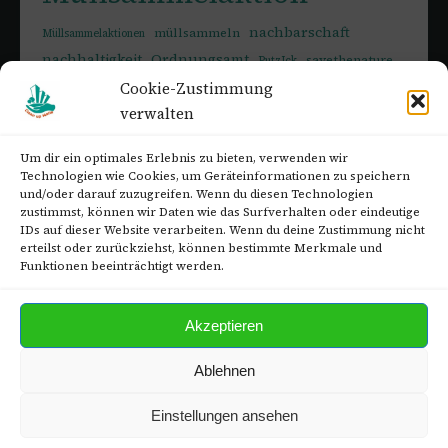
nachbarschaft
müllsammeln
Müllsammelaktionen
nachhaltigkeit
Ordnungsamt
savethenature
PutzIck
Umwelt
Springpfuhl
Sperrmüll
Cookie-Zustimmung
savetheplanet
verwalten
Umweltbildungstag
umweltschutz
Veranstaltung
Wiesenpark
Worldcleanupday
Wuhletal
Um dir ein optimales Erlebnis zu bieten, verwenden wir
Technologien wie Cookies, um Geräteinformationen zu speichern
und/oder darauf zuzugreifen. Wenn du diesen Technologien
zustimmst, können wir Daten wie das Surfverhalten oder eindeutige
IDs auf dieser Website verarbeiten. Wenn du deine Zustimmung nicht
erteilst oder zurückziehst, können bestimmte Merkmale und
ARCHIV
Funktionen beeinträchtigt werden.
Archiv
Akzeptieren
Ablehnen
© 2026
Clean up MaHe
. Alle Rechte vorbehalten. — Ein Projekt aus und
Einstellungen ansehen
für Marzahn-Hellersdorf.