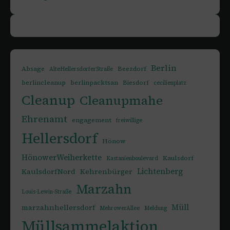
Berlin
Absage
Beezdorf
AlteHellersdorferStraße
berlincleanup
berlinpacktsan
Biesdorf
cecilienplatz
Cleanup
Cleanupmahe
Ehrenamt
engagement
freiwillige
Hellersdorf
Hönow
HönowerWeiherkette
Kaulsdorf
Kastanienboulevard
Lichtenberg
KaulsdorfNord
Kehrenbürger
Marzahn
Louis-Lewin-Straße
Müll
marzahnhellersdorf
MehrowerAllee
Meldung
Müllsammelaktion